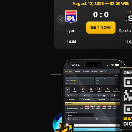
August 12, 2026 — 01:15 WIB
August 11, 202
0 : 0
0 :
Previous
BET NOW
BET 
Slovan
Mjallby
Bodo Glimt
ratislava
0.5
0.83
-0.5
0.99
0.75
0.82