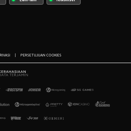
Lain-lain
Telkomsel
RIVASI
|
PERSETUJUAN COOKIES