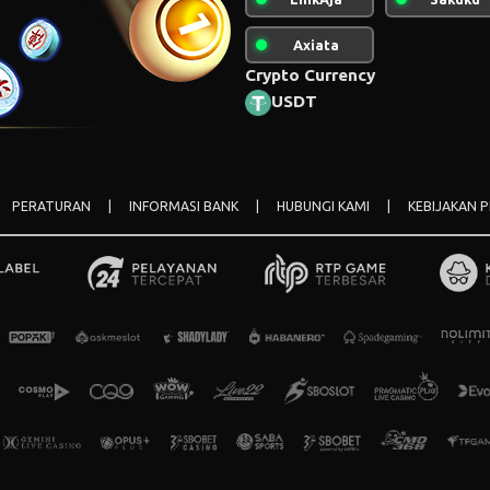
LinkAja
Sakuku
Axiata
Crypto Currency
USDT
PERATURAN
|
INFORMASI BANK
|
HUBUNGI KAMI
|
KEBIJAKAN P