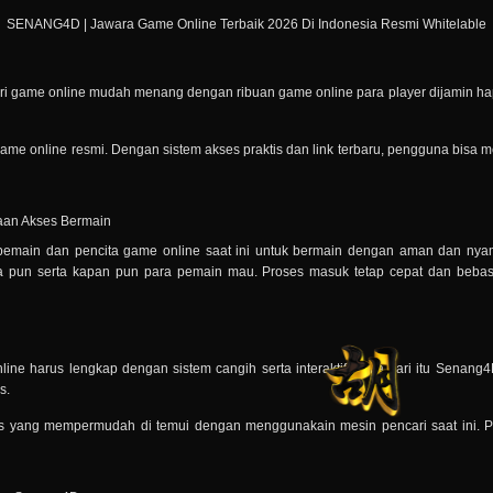
SENANG4D | Jawara Game Online Terbaik 2026 Di Indonesia Resmi Whitelable
 game online mudah menang dengan ribuan game online para player dijamin happ
s game online resmi. Dengan sistem akses praktis dan link terbaru, pengguna bisa
aan Akses Bermain
emain dan pencita game online saat ini untuk bermain dengan aman dan nyama
a pun serta kapan pun para pemain mau. Proses masuk tetap cepat dan beba
e harus lengkap dengan sistem cangih serta interaktif maka dari itu Senang
s.
s yang mempermudah di temui dengan menggunakain mesin pencari saat ini. P