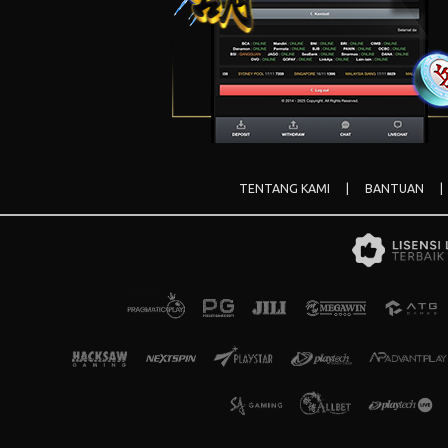
TENTANG KAMI
|
BANTUAN
|