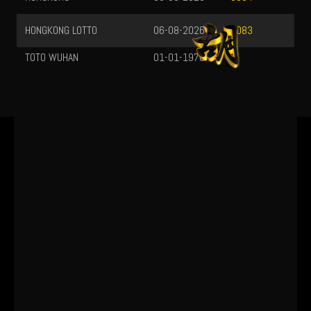
HONGKONG LOTTO
06-08-2026
1083
TOTO WUHAN
01-01-1970