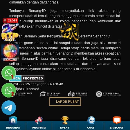
dimainkan dengan daftar gratis.
Tentunya Senang4D juga menyediakan link akses yang
mempermudah di temui dengan menggunakain mesin pencari saat ini.
Pemain cukup menuliskan di kolom pencarian dan kemudian link
senang4D akan muncul di teratas.
Keaman Bermain Serta Kebijakan Bermain Bersama Senang4D
Bermain game online saat ini sangat mudah dan juga bisa mencari
uang tambahan secara online. Tetapi tetap harus memiliki kebijakan
dalam memilih situs bermain, Senang4D memberikan akses cepat dan
aman. Senang4D juga dirancang dengan teknologi terbaru agar
setiap pengguna merasakan kemudahan dan kenyamanan saat
mengakses layanan online pilihan terbaik di Indonesia
© 2015 - 2026 Copyright SENANG4D.
All Rights Reserved.
LAPOR PUSAT
BERANDA
PROMOSI
EVENT
CHAT
LIVECHAT