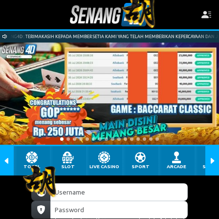
NANG4D : TERIMAKASIH KEPADA MEMBER SETIA KAMI YANG TELAH MEMBERIKAN KEPERCAYAAN DAN JUG
TOGEL
SLOT
LIVE CASINO
SPORT
ARCADE
SABU