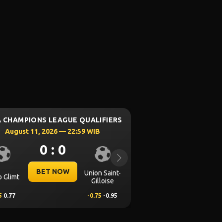
UEFA CHAMPIONS LEAGUE QUALIFIERS
August 11, 2026 — 22:00 WIB
0 : 0
Next
BET NOW
Kairat Almaty
Levski Sofia
(n)
0.00
0.76
0.00
-0.94