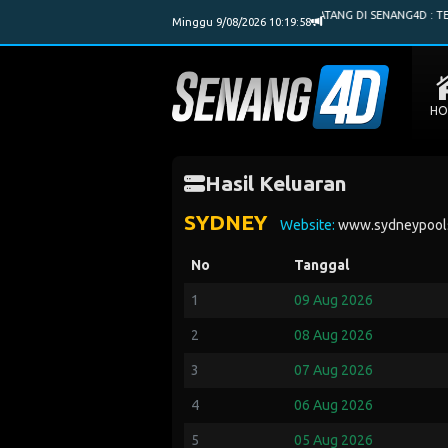
SELAMAT DATANG DI SENANG4D : TERI
Minggu 9/08/2026 10:19:59
SELAMAT KEPADA
HO
zi****x Berhasil Withdraw Sebesar Rp 10.000.000
Hasil Keluaran
SYDNEY
Website:
www.sydneypool
No
Tanggal
1
09 Aug 2026
2
08 Aug 2026
3
07 Aug 2026
4
06 Aug 2026
5
05 Aug 2026