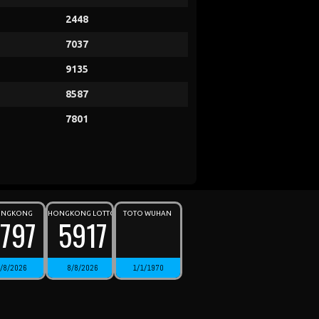
2448
7037
9135
8587
7801
ONGKONG
HONGKONG LOTTO
TOTO WUHAN
797
5917
/8/2026
8/8/2026
1/1/1970