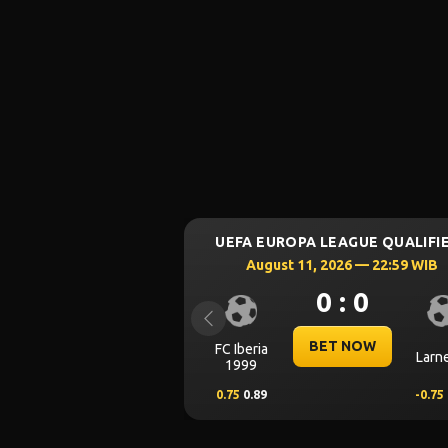
HAMPIONS LEAGUE QUALIFIERS
SPAIN LA LIGA
gust 11, 2026 — 22:59 WIB
August 16, 2026 — 00
0 : 0
0 : 0
Previous
BET NOW
BET NOW
Union Saint-
imt
Alaves
Gilloise
7
-0.75
-0.95
0.00
0.57