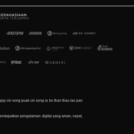
y cin song puak cin song ia bo than thau lao pan
 mendapatkan pengalaman digital yang aman, cepat,