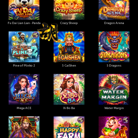
Fu Dai Lian Lian - Panda
Crazy Sheep
Dragon Arena
Pine of Plinko 2
5 CaiShen
5 Dragons
Mega ACE
Xi Bo Ba
Water Margin