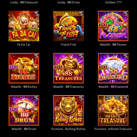
Lucky - 88 Diamond
Lucky - 88 Drum
Golden 777
Fa Da Cai
Triple Fish
Wealth - 88 Flower
Wealth - 88 Riches
Wealth - 88 Treasures
Wealth - 88 Diamond
Wealth - 88 Drum
Fortune - Rolling Riches
Fortune - Infinite Treasure