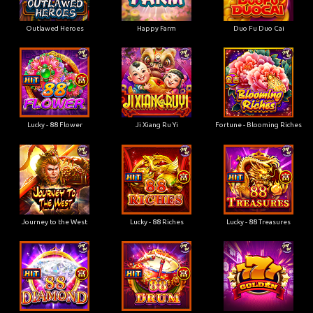
Outlawed Heroes
Happy Farm
Duo Fu Duo Cai
Lucky - 88 Flower
Ji Xiang Ru Yi
Fortune - Blooming Riches
Journey to the West
Lucky - 88 Riches
Lucky - 88 Treasures