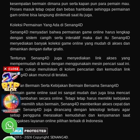
kesempatan bermain dimana pun serta kapan pun para pemain mau.
Proses masuk tetap cepat dan bebas hambatan sehingga permainan
gam online bisa langsung dinikmati saat itu juga.
Koleksi Permainan Yang Ada di Senang4D
Senang4D menyadari bahwa permainan game online harus lengkap
dengan sistem cangih serta interaktif maka dari itu Senang4D
menyediakan banyak koleksi game online yang mudah di akses dan
dimainkan dengan daftar gratis.
Tentunya Senang4D juga menyediakan link akses yang
mempermudah di temui dengan menggunakain mesin pencari saat ini.
Pemain cukup menuliskan di kolom pencarian dan kemudian link
senang4D akan muncul di teratas.
Keaman Bermain Serta Kebijakan Bermain Bersama Senang4D
Bermain game online saat ini sangat mudah dan juga bisa mencari
uang tambahan secara online. Tetapi tetap harus memiliki kebijakan
dalam memilih situs bermain, Senang4D memberikan akses cepat dan
aman. Senang4D juga dirancang dengan teknologi terbaru agar
setiap pengguna merasakan kemudahan dan kenyamanan saat
mengakses layanan online pilihan terbaik di Indonesia
© 2015 - 2026 Copyright SENANG4D.