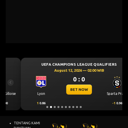
UEFA CHAMPIONS LEAGUE QUALIFIERS
August 12, 2026 — 02:00 WIB
0 : 0
Previous
Next
BET NOW
Lyon
Sparta Praha
1
0.86
-1
0.96
TENTANG KAMI