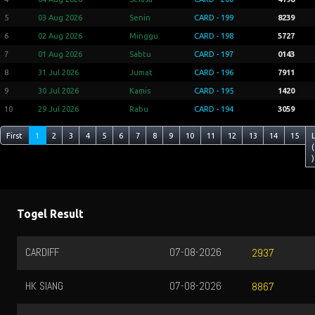
5
03 Aug 2026
Senin
CARD - 199
8239
6
02 Aug 2026
Minggu
CARD - 198
5727
7
01 Aug 2026
Sabtu
CARD - 197
0143
8
31 Jul 2026
Jumat
CARD - 196
7911
9
30 Jul 2026
Kamis
CARD - 195
1420
10
29 Jul 2026
Rabu
CARD - 194
3059
First
1
2
3
4
5
6
7
8
9
10
11
12
13
14
15
(
)
Togel Result
CARDIFF
07-08-2026
2937
HK SIANG
07-08-2026
8867