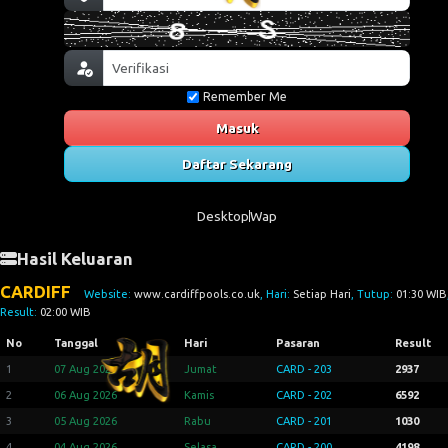
Remember Me
Masuk
Daftar Sekarang
Desktop
Wap
Hasil Keluaran
CARDIFF
Website:
www.cardiffpools.co.uk
, Hari:
Setiap Hari
, Tutup:
01:30 WIB
Result:
02:00 WIB
No
Tanggal
Hari
Pasaran
Result
1
07 Aug 2026
Jumat
CARD - 203
2937
2
06 Aug 2026
Kamis
CARD - 202
6592
3
05 Aug 2026
Rabu
CARD - 201
1030
4
04 Aug 2026
Selasa
CARD - 200
4198