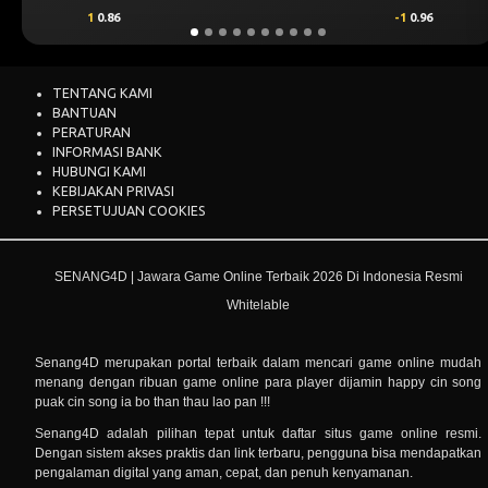
-1
0.96
-0.5
0.95
TENTANG KAMI
BANTUAN
PERATURAN
INFORMASI BANK
HUBUNGI KAMI
KEBIJAKAN PRIVASI
PERSETUJUAN COOKIES
SENANG4D | Jawara Game Online Terbaik 2026 Di Indonesia Resmi
Whitelable
Senang4D merupakan portal terbaik dalam mencari game online mudah
menang dengan ribuan game online para player dijamin happy cin song
puak cin song ia bo than thau lao pan !!!
Senang4D
adalah pilihan tepat untuk daftar situs game online resmi.
Dengan sistem akses praktis dan link terbaru, pengguna bisa mendapatkan
pengalaman digital yang aman, cepat, dan penuh kenyamanan.