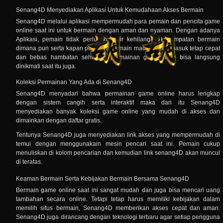
Senang4D Menyediakan Aplikasi Untuk Kemudahaan Akses Bermain
Senang4D melalui aplikasi mempermudah para pemain dan pencita game
online saat ini untuk bermain dengan aman dan nyaman. Dengan adanya
Aplikasi, pemain tidak perlu khawatir kehilangan kesempatan bermain
dimana pun serta kapan pun para pemain mau. Proses masuk tetap cepat
dan bebas hambatan sehingga permainan gam online bisa langsung
dinikmati saat itu juga.
Koleksi Permainan Yang Ada di Senang4D
Senang4D menyadari bahwa permainan game online harus lengkap
dengan sistem cangih serta interaktif maka dari itu Senang4D
menyediakan banyak koleksi game online yang mudah di akses dan
dimainkan dengan daftar gratis.
Tentunya Senang4D juga menyediakan link akses yang mempermudah di
temui dengan menggunakain mesin pencari saat ini. Pemain cukup
menuliskan di kolom pencarian dan kemudian link senang4D akan muncul
di teratas.
Keaman Bermain Serta Kebijakan Bermain Bersama Senang4D
Bermain game online saat ini sangat mudah dan juga bisa mencari uang
tambahan secara online. Tetapi tetap harus memiliki kebijakan dalam
memilih situs bermain, Senang4D memberikan akses cepat dan aman.
Senang4D juga dirancang dengan teknologi terbaru agar setiap pengguna