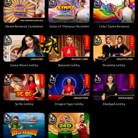
Sweet Bonanza Candyland
Gates of Olympus Roulette
Color Game Bonanza
Game Shows Lobby
Baccarat Lobby
Roulette Lobby
Sic Bo Lobby
Dragon Tiger Lobby
Blackjack Lobby