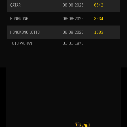
QATAR
06-08-2026
6642
HONGKONG
06-08-2026
3634
HONGKONG LOTTO
06-08-2026
1083
TOTO WUHAN
01-01-1970