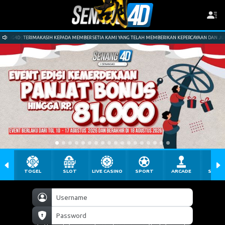
NG4D : TERIMAKASIH KEPADA MEMBER SETIA KAMI YANG TELAH MEMBERIKAN KEPERCAYAAN DAN JUGA
SELAMAT KEPADA
ci*****x Berhasil Withdraw Sebesar Rp 2.150.000
TOGEL
SLOT
LIVE CASINO
SPORT
ARCADE
SABU