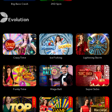
Big Bass Crash
24D Spin
Evolution
Crazy Time
Ice Fishing
Lightning Storm
Funky Time
Mega Ball
Super Sicbo