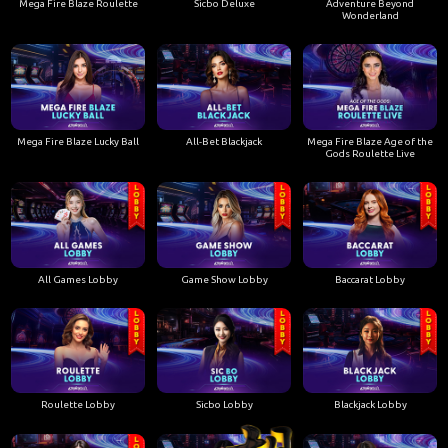
Mega Fire Blaze Roulette
Sicbo Deluxe
Adventure Beyond
Wonderland
Mega Fire Blaze Lucky Ball
All-Bet Blackjack
Mega Fire Blaze Age of the
Gods Roulette Live
All Games Lobby
Game Show Lobby
Baccarat Lobby
Roulette Lobby
Sicbo Lobby
Blackjack Lobby