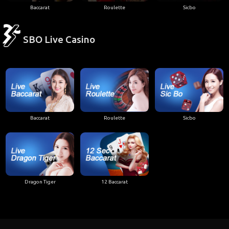
Baccarat
Roulette
Sicbo
SBO Live Casino
Baccarat
Roulette
Sicbo
Dragon Tiger
12 Baccarat