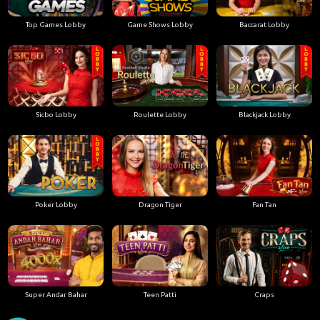
Top Games Lobby
Game Shows Lobby
Baccarat Lobby
Sicbo Lobby
Roulette Lobby
Blackjack Lobby
Poker Lobby
Dragon Tiger
Fan Tan
Super Andar Bahar
Teen Patti
Craps