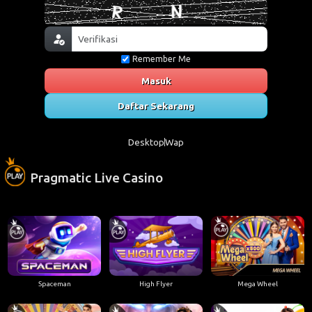
Remember Me
Masuk
Daftar Sekarang
Desktop
Wap
Pragmatic Live Casino
Spaceman
High Flyer
Mega Wheel