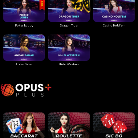
Poker Lobby
Dragon Tiger
Casino Hold'em
Andar Bahar
Hi-Lo Western