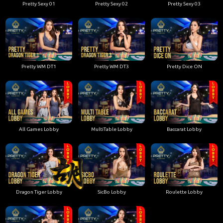
Pretty Sexy 01
Pretty Sexy 02
Pretty Sexy 03
Pretty WM DT1
Pretty WM DT3
Pretty Dice ON
All Games Lobby
MultiTable Lobby
Baccarat Lobby
Dragon Tiger Lobby
SicBo Lobby
Roulette Lobby