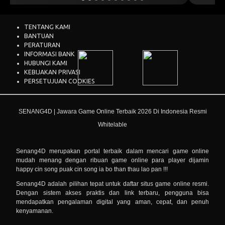
TENTANG KAMI
BANTUAN
PERATURAN
INFORMASI BANK
HUBUNGI KAMI
KEBIJAKAN PRIVASI
PERSETUJUAN COOKIES
SENANG4D | Jawara Game Online Terbaik 2026 Di Indonesia Resmi
Whitelable
Senang4D merupakan portal terbaik dalam mencari game online
mudah menang dengan ribuan game online para player dijamin
happy cin song puak cin song ia bo than thau lao pan !!!
Senang4D
adalah pilihan tepat untuk daftar situs game online resmi.
Dengan sistem akses praktis dan link terbaru, pengguna bisa
mendapatkan pengalaman digital yang aman, cepat, dan penuh
kenyamanan.