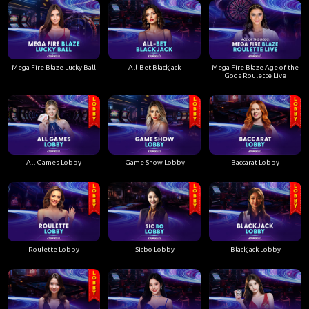
Mega Fire Blaze Lucky Ball
All-Bet Blackjack
Mega Fire Blaze Age of the
Gods Roulette Live
All Games Lobby
Game Show Lobby
Baccarat Lobby
Roulette Lobby
Sicbo Lobby
Blackjack Lobby