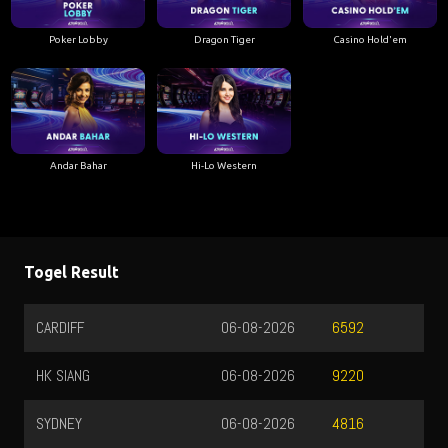
Poker Lobby
Dragon Tiger
Casino Hold'em
Andar Bahar
Hi-Lo Western
Togel Result
CARDIFF
06-08-2026
6592
HK SIANG
06-08-2026
9220
SYDNEY
06-08-2026
4816