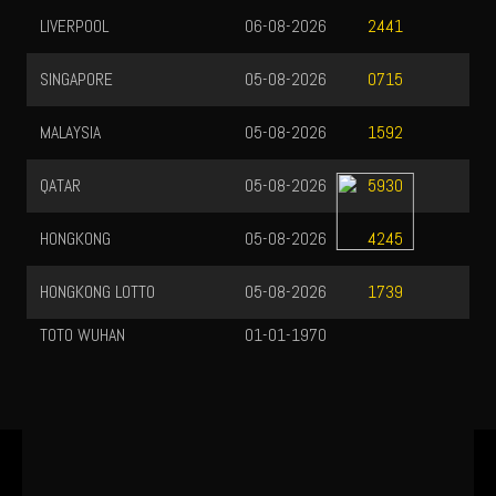
LIVERPOOL
06-08-2026
2441
SINGAPORE
05-08-2026
0715
MALAYSIA
05-08-2026
1592
QATAR
05-08-2026
5930
HONGKONG
05-08-2026
4245
HONGKONG LOTTO
05-08-2026
1739
TOTO WUHAN
01-01-1970