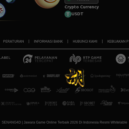
Axiata
Crypto Currency
USDT
PERATURAN
|
INFORMASI BANK
|
HUBUNGI KAMI
|
KEBIJAKAN P
SENANG4D | Jawara Game Online Terbaik 2026 Di Indonesia Resmi Whitelable