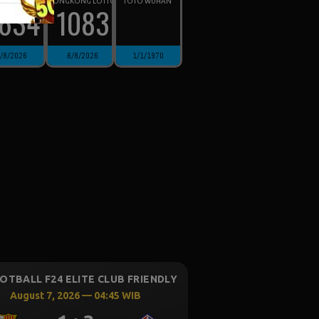
ONGKONG
HONGKONG LOTTO
TOTO WUHAN
634
1083
/8/2026
6/8/2026
1/1/1970
FOOTBALL F24 INTERNATIONAL
FRIENDLY
August 7, 2026 — 05:00 WIB