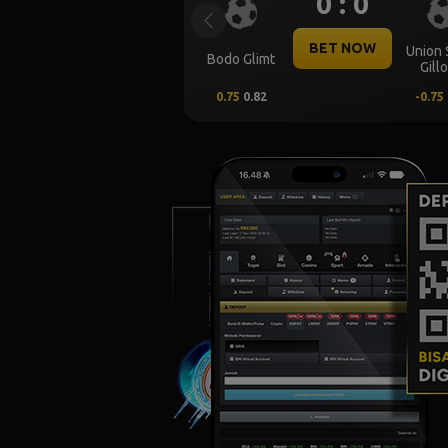
1 : 0
Previous
BET NOW
e-England
e-Fr
0.00
0.86
0.00