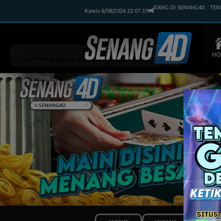
SELAMAT DATANG DI SENANG4D : TERIMAKA
Kamis 6/08/2026 22:07:36
SELAMAT KEPADA
HO
fo*****3 Berhasil Withdraw Sebesar Rp 8.650.000