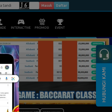
A MENDUKUNG KAMI.
SELAMAT DATANG DI SENANG4D : TERIMAKASIH 
Masuk
Daftar
ADE
INTERACTIVE
PROMOSI
EVENT