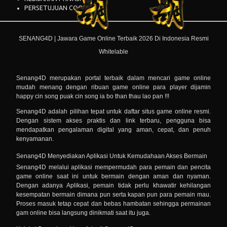
PERSETUJUAN COOKIES
SENANG4D | Jawara Game Online Terbaik 2026 Di Indonesia Resmi
Whitelable
Senang4D merupakan portal terbaik dalam mencari game online
mudah menang dengan ribuan game online para player dijamin
happy cin song puak cin song ia bo than thau lao pan !!!
Senang4D
adalah pilihan tepat untuk daftar situs game online resmi.
Dengan sistem akses praktis dan link terbaru, pengguna bisa
mendapatkan pengalaman digital yang aman, cepat, dan penuh
kenyamanan.
Senang4D Menyediakan Aplikasi Untuk Kemudahaan Akses Bermain
Senang4D melalui aplikasi mempermudah para pemain dan pencita
game online saat ini untuk bermain dengan aman dan nyaman.
Dengan adanya Aplikasi, pemain tidak perlu khawatir kehilangan
kesempatan bermain dimana pun serta kapan pun para pemain mau.
Proses masuk tetap cepat dan bebas hambatan sehingga permainan
gam online bisa langsung dinikmati saat itu juga.