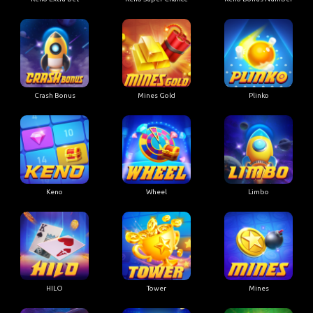
Crash Bonus
Mines Gold
Plinko
Keno
Wheel
Limbo
HILO
Tower
Mines