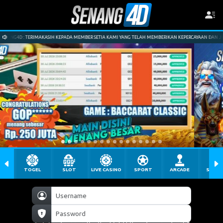
TERIMAKASIH KEPADA MEMBER SETIA KAMI YANG TELAH MEMBERIKAN KEPERCAYAAN DAN JUGA MENDUK
SELAMAT KEPADA
go****8 Berhasil Withdraw Sebesar Rp 10.000.000
TOGEL
SLOT
LIVE CASINO
SPORT
ARCADE
SABU