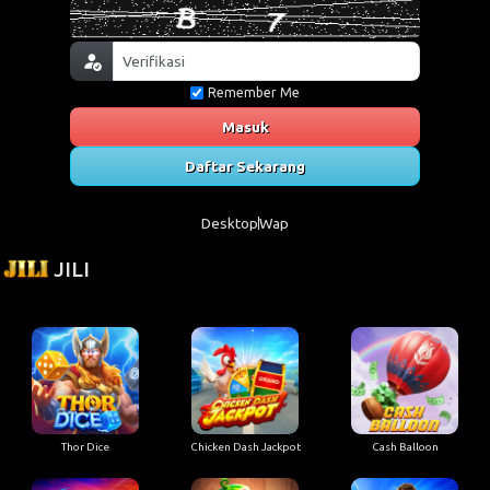
Remember Me
Masuk
Daftar Sekarang
Desktop
Wap
JILI
Thor Dice
Chicken Dash Jackpot
Cash Balloon