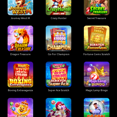
Joumey West M
Crazy Hunter
Secret Treasure
Dragon Treasure
Go For Champion
Fortune Gems Scratch
Boxing Extravaganza
Super Ace Scratch
Magic Lamp Bingo