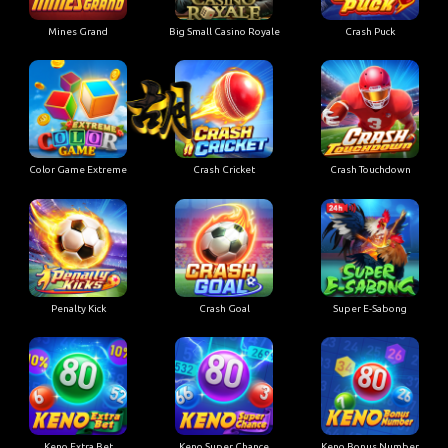
Mines Grand
Big Small Casino Royale
Crash Puck
Color Game Extreme
Crash Cricket
Crash Touchdown
Penalty Kick
Crash Goal
Super E-Sabong
Keno Extra Bet
Keno Super Chance
Keno Bonus Number