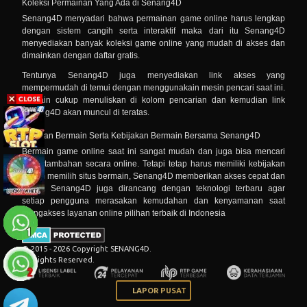
Koleksi Permainan Yang Ada di Senang4D
Senang4D menyadari bahwa permainan game online harus lengkap
dengan sistem cangih serta interaktif maka dari itu Senang4D
menyediakan banyak koleksi game online yang mudah di akses dan
dimainkan dengan daftar gratis.
Tentunya Senang4D juga menyediakan link akses yang
mempermudah di temui dengan menggunakain mesin pencari saat ini.
Pemain cukup menuliskan di kolom pencarian dan kemudian link
senang4D akan muncul di teratas.
Keaman Bermain Serta Kebijakan Bermain Bersama Senang4D
Bermain game online saat ini sangat mudah dan juga bisa mencari
uang tambahan secara online. Tetapi tetap harus memiliki kebijakan
dalam memilih situs bermain, Senang4D memberikan akses cepat dan
aman. Senang4D juga dirancang dengan teknologi terbaru agar
setiap pengguna merasakan kemudahan dan kenyamanan saat
mengakses layanan online pilihan terbaik di Indonesia
© 2015 - 2026 Copyright SENANG4D.
All Rights Reserved.
LAPOR PUSAT