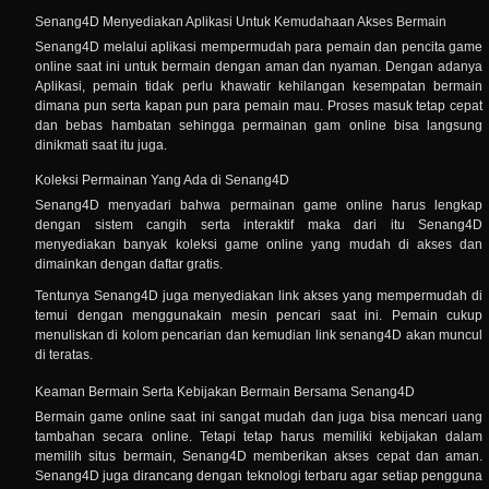
Senang4D Menyediakan Aplikasi Untuk Kemudahaan Akses Bermain
Senang4D melalui aplikasi mempermudah para pemain dan pencita game
online saat ini untuk bermain dengan aman dan nyaman. Dengan adanya
Aplikasi, pemain tidak perlu khawatir kehilangan kesempatan bermain
dimana pun serta kapan pun para pemain mau. Proses masuk tetap cepat
dan bebas hambatan sehingga permainan gam online bisa langsung
dinikmati saat itu juga.
Koleksi Permainan Yang Ada di Senang4D
Senang4D menyadari bahwa permainan game online harus lengkap
dengan sistem cangih serta interaktif maka dari itu Senang4D
menyediakan banyak koleksi game online yang mudah di akses dan
dimainkan dengan daftar gratis.
Tentunya Senang4D juga menyediakan link akses yang mempermudah di
temui dengan menggunakain mesin pencari saat ini. Pemain cukup
menuliskan di kolom pencarian dan kemudian link senang4D akan muncul
di teratas.
Keaman Bermain Serta Kebijakan Bermain Bersama Senang4D
Bermain game online saat ini sangat mudah dan juga bisa mencari uang
tambahan secara online. Tetapi tetap harus memiliki kebijakan dalam
memilih situs bermain, Senang4D memberikan akses cepat dan aman.
Senang4D juga dirancang dengan teknologi terbaru agar setiap pengguna