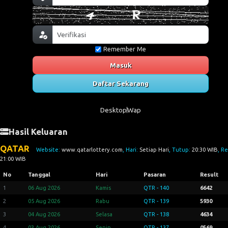
Remember Me
Masuk
Daftar Sekarang
Desktop
Wap
Hasil Keluaran
QATAR
Website:
www.qatarlottery.com
, Hari:
Setiap Hari
, Tutup:
20:30 WIB
, Re
21:00 WIB
No
Tanggal
Hari
Pasaran
Result
1
06 Aug 2026
Kamis
QTR - 140
6642
2
05 Aug 2026
Rabu
QTR - 139
5930
3
04 Aug 2026
Selasa
QTR - 138
4634
4
03 Aug 2026
Senin
QTR - 137
0569