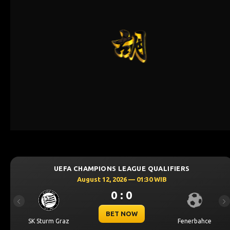
UEFA CHAMPIONS LEAGUE QUALIFIERS
August 12, 2026 — 01:30 WIB
0 : 0
Previous
Ne
BET NOW
SK Sturm Graz
Fenerbahce