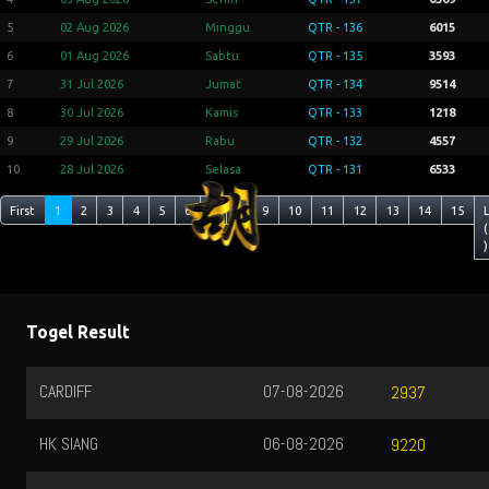
5
02 Aug 2026
Minggu
QTR - 136
6015
6
01 Aug 2026
Sabtu
QTR - 135
3593
7
31 Jul 2026
Jumat
QTR - 134
9514
8
30 Jul 2026
Kamis
QTR - 133
1218
9
29 Jul 2026
Rabu
QTR - 132
4557
10
28 Jul 2026
Selasa
QTR - 131
6533
First
1
2
3
4
5
6
7
8
9
10
11
12
13
14
15
(
)
Togel Result
CARDIFF
07-08-2026
2937
HK SIANG
06-08-2026
9220