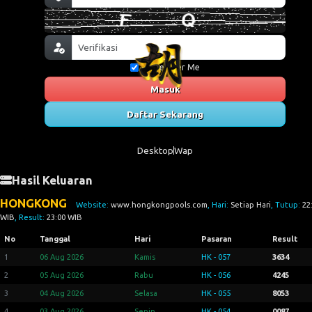
Remember Me
Masuk
Daftar Sekarang
Desktop
Wap
Hasil Keluaran
HONGKONG
Website:
www.hongkongpools.com
, Hari:
Setiap Hari
, Tutup:
22
WIB
, Result:
23:00 WIB
No
Tanggal
Hari
Pasaran
Result
1
06 Aug 2026
Kamis
HK - 057
3634
2
05 Aug 2026
Rabu
HK - 056
4245
3
04 Aug 2026
Selasa
HK - 055
8053
4
03 Aug 2026
Senin
HK - 054
0087