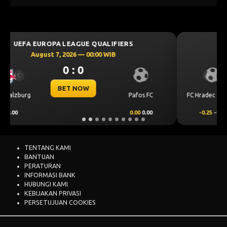
UEFA EUROPA LEAGUE QUALIFIERS
August 7, 2026 — 00:00 WIB
0 : 0
Previous
Next
BET NOW
FC Hradec Kralove
Besiktas
-0.25
-0.83
0.25
0.71
TENTANG KAMI
BANTUAN
PERATURAN
INFORMASI BANK
HUBUNGI KAMI
KEBIJAKAN PRIVASI
PERSETUJUAN COOKIES