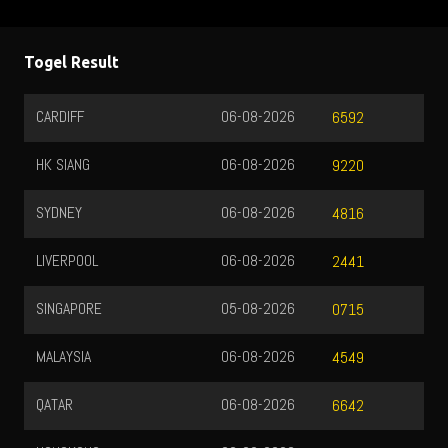
Togel Result
CARDIFF
06-08-2026
6592
HK SIANG
06-08-2026
9220
SYDNEY
06-08-2026
4816
LIVERPOOL
06-08-2026
2441
SINGAPORE
05-08-2026
0715
MALAYSIA
06-08-2026
4549
QATAR
06-08-2026
6642