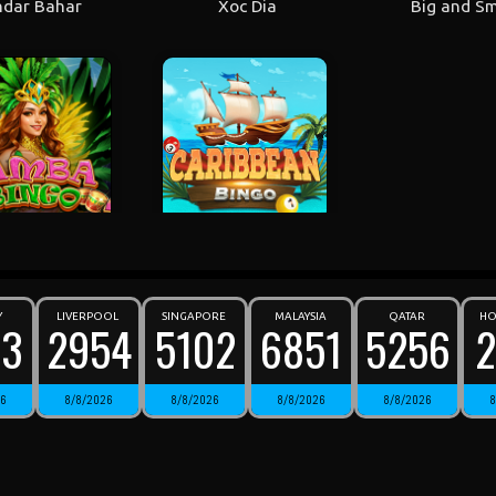
ndar Bahar
Xoc Dia
Big and Sm
mba Bingo
Caribbean Adventure
Bingo
Y
LIVERPOOL
SINGAPORE
MALAYSIA
QATAR
H
13
2954
5102
6851
5256
2
26
8/8/2026
8/8/2026
8/8/2026
8/8/2026
8