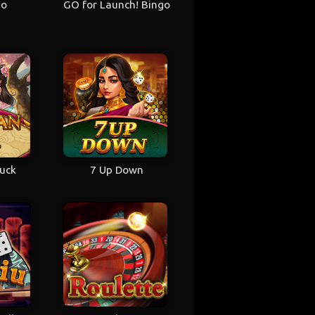
go
GO for Launch! Bingo
uck
7 Up Down