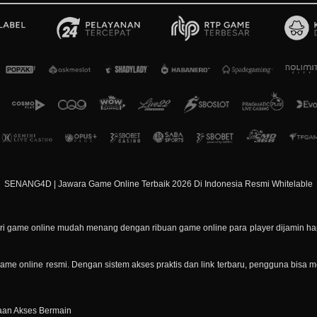
SENANG4D | Jawara Game Online Terbaik 2026 Di Indonesia Resmi Whitelable
 game online mudah menang dengan ribuan game online para player dijamin happ
s game online resmi. Dengan sistem akses praktis dan link terbaru, pengguna bisa
aan Akses Bermain