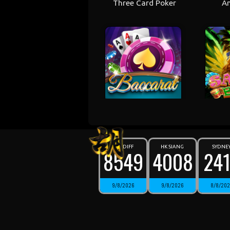
Three Card Poker
A
Baccarat
Sa
CARDIFF
HK SIANG
SYDNE
8549
4008
24
9/8/2026
9/8/2026
8/8/20