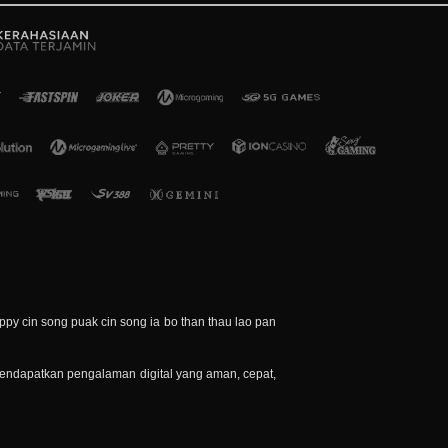
y cin song puak cin song ia bo than thau lao pan
 mendapatkan pengalaman digital yang aman, cepat,