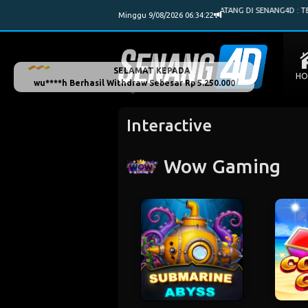
SELAMAT DATANG DI SENANG4D : TERIMA
Minggu 9/08/2026 06:34:23
SELAMAT KEPADA
HO
wu****h Berhasil Withdraw Sebesar Rp 5.250.000
Interactive
Wow Gaming