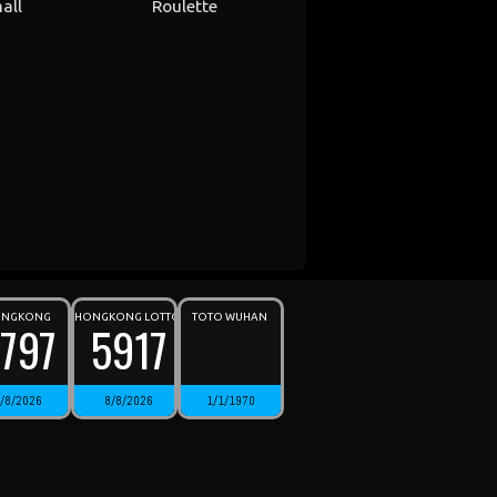
all
Roulette
ONGKONG
HONGKONG LOTTO
TOTO WUHAN
797
5917
/8/2026
8/8/2026
1/1/1970