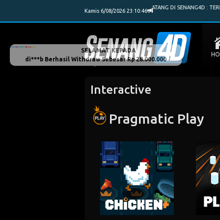
SELAMAT DATANG DI SENANG4D : TERIMA
Kamis 6/08/2026 23:10:47
SELAMAT KEPADA
HO
di***b Berhasil Withdraw Sebesar Rp 28.000.000
Interactive
Pragmatic Play