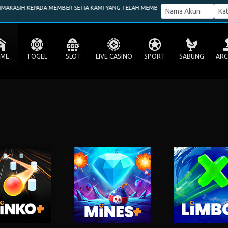
KASIH KEPADA MEMBER SETIA KAMI YANG TELAH MEMBERIKAN KEPERCAYAAN DAN JU
ME
TOGEL
SLOT
LIVE CASINO
SPORT
SABUNG
ARC