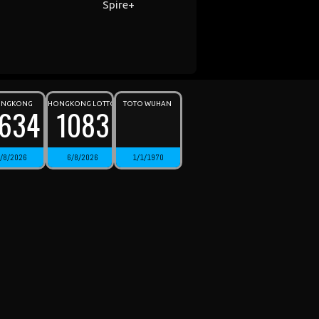
Spire+
ONGKONG
HONGKONG LOTTO
TOTO WUHAN
634
1083
/8/2026
6/8/2026
1/1/1970