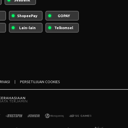
SeaBank
ShopeePay
GOPAY
Lain-lain
Telkomsel
RIVASI
|
PERSETUJUAN COOKIES