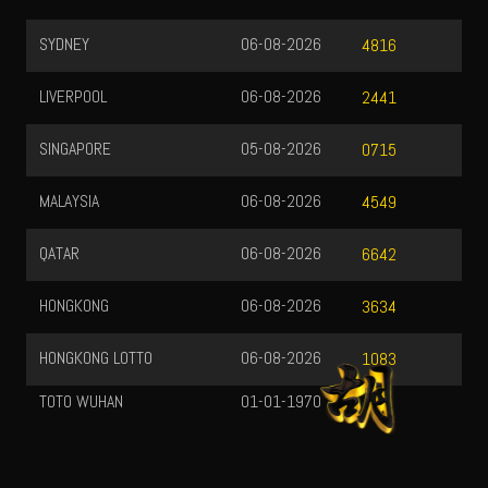
SYDNEY
06-08-2026
4816
LIVERPOOL
06-08-2026
2441
SINGAPORE
05-08-2026
0715
MALAYSIA
06-08-2026
4549
QATAR
06-08-2026
6642
HONGKONG
06-08-2026
3634
HONGKONG LOTTO
06-08-2026
1083
TOTO WUHAN
01-01-1970