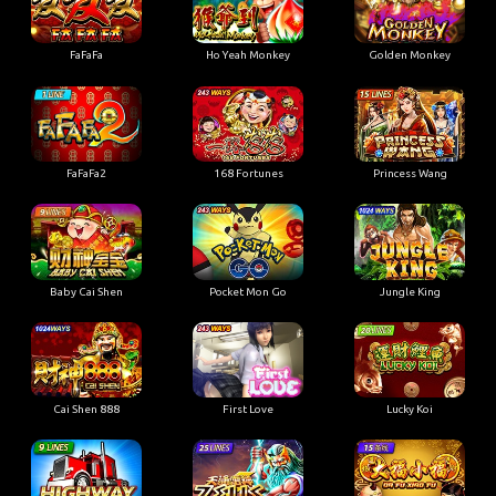
Golden Monkey
FaFaFa
Ho Yeah Monkey
FaFaFa2
168 Fortunes
Princess Wang
Baby Cai Shen
Pocket Mon Go
Jungle King
First Love
Cai Shen 888
Lucky Koi