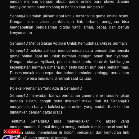
mudah menang dengan ribuan game online para player dijamin
happy cin song puak cin song ia bo than thau lao pan !!!
Senang4D
adalah pilihan tepat untuk daftar situs game online resmi.
Dengan sistem akses praktis dan link terbaru, pengguna bisa
mendapatkan pengalaman digital yang aman, cepat, dan penuh
kenyamanan.
Senang4D Menyediakan Aplikasi Untuk Kemudahaan Akses Bermain
Senang4D melalui aplikasi mempermudah para pemain dan pencita
game online saat ini untuk bermain dengan aman dan nyaman.
Dengan adanya Aplikasi, pemain tidak perlu khawatir kehilangan
kesempatan bermain dimana pun serta kapan pun para pemain mau.
Proses masuk tetap cepat dan bebas hambatan sehingga permainan
gam online bisa langsung dinikmati saat itu juga.
Koleksi Permainan Yang Ada di Senang4D
Senang4D menyadari bahwa permainan game online harus lengkap
dengan sistem cangih serta interaktif maka dari itu Senang4D
menyediakan banyak koleksi game online yang mudah di akses dan
dimainkan dengan daftar gratis.
Tentunya Senang4D juga menyediakan link akses yang
mempermudah di temui dengan menggunakain mesin pencari saat ini.
Pemain cukup menuliskan di kolom pencarian dan kemudian link
senang4D akan muncul di teratas.