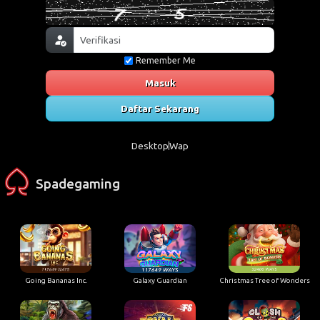
Remember Me
Masuk
Daftar Sekarang
Desktop
Wap
Spadegaming
Going Bananas Inc.
Galaxy Guardian
Christmas Tree of Wonders