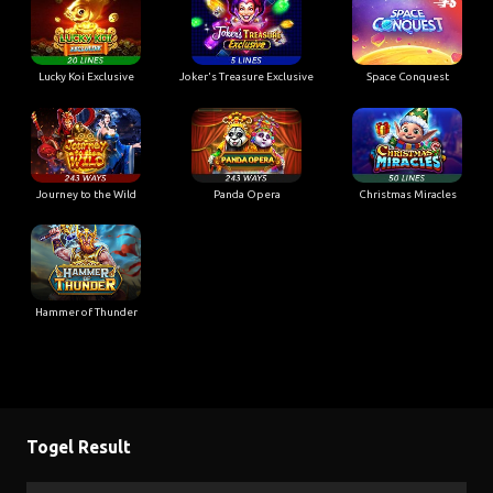
Lucky Koi Exclusive
Joker's Treasure Exclusive
Space Conquest
Journey to the Wild
Panda Opera
Christmas Miracles
Hammer of Thunder
Togel Result