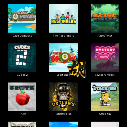
Cash Compass
The Respinners
Aztec Twist
Cubes 2
Let It Snow
Mystery Motel
Frutz
Outlaws Inc.
Stack'em