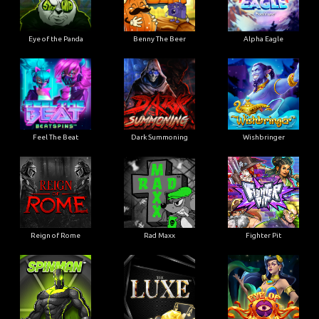
Eye of the Panda
Benny The Beer
Alpha Eagle
Feel The Beat
Dark Summoning
Wishbringer
Reign of Rome
Rad Maxx
Fighter Pit