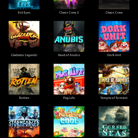
Evil Eyes
Chaos Crew 2
Chaos Crew
Gladiator Legends
Hand of Anubis
Dork Unit
Rotten
Pug Life
Temple of Torment