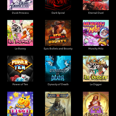
Dusk Princess
Dark Spiral
Eternal Duel
Le Bunny
Epic Bullets and Bounty
Munchy Milo
Power of Ten
Dynasty of Death
Le Digger