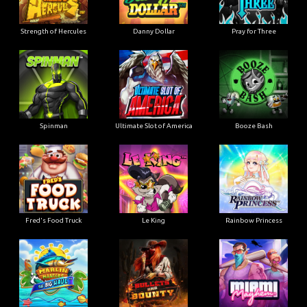
Strength of Hercules
Danny Dollar
Pray for Three
Ultimate Slot of America
Booze Bash
Spinman
Le King
Fred's Food Truck
Rainbow Princess