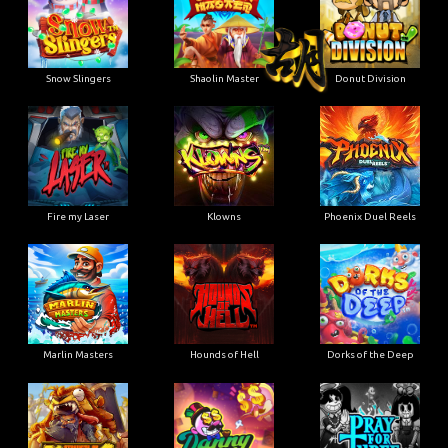
Snow Slingers
Shaolin Master
Donut Division
Fire my Laser
Klowns
Phoenix Duel Reels
Marlin Masters
Hounds of Hell
Dorks of the Deep