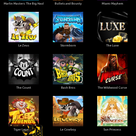
Marlin Masters: The Big Haul
Bullets and Bounty
Miami Mayhem
Le Zeus
Stormborn
The Luxe
The Count
Bash Bros
The Wildwood Curse
Tiger Legends
Le Cowboy
Sun Princess