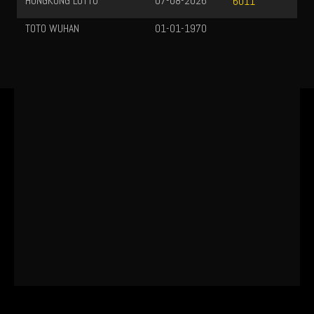
HONGKONG LOTTO
07-08-2026
6011
TOTO WUHAN
01-01-1970