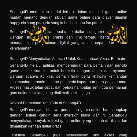
Senang4D merupakan portal terbaik dalam mencari game online
mudah menang dengan ribuan game online para player dijamin
happy cin song puak cin song ia bo than thau lao pan !!!
Senang4D
adalah pilihan tepat untuk daftar situs game online resmi.
Dengan sistem akses praktis dan link terbaru, pengguna bisa
mendapatkan pengalaman digital yang aman, cepat, dan penuh
kenyamanan.
Senang4D Menyediakan Aplikasi Untuk Kemudahaan Akses Bermain
Senang4D melalui aplikasi mempermudah para pemain dan pencita
game online saat ini untuk bermain dengan aman dan nyaman.
Dengan adanya Aplikasi, pemain tidak perlu khawatir kehilangan
kesempatan bermain dimana pun serta kapan pun para pemain mau.
Proses masuk tetap cepat dan bebas hambatan sehingga permainan
gam online bisa langsung dinikmati saat itu juga.
Koleksi Permainan Yang Ada di Senang4D
Senang4D menyadari bahwa permainan game online harus lengkap
dengan sistem cangih serta interaktif maka dari itu Senang4D
menyediakan banyak koleksi game online yang mudah di akses dan
dimainkan dengan daftar gratis.
Tentunya Senang4D juga menyediakan link akses yang