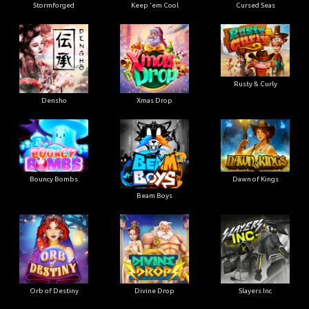
Stormforged
Keep 'em Cool
Cursed Seas
Rusty & Curly
Densho
Xmas Drop
Bouncy Bombs
Dawn of Kings
Beam Boys
Orb of Destiny
Divine Drop
Slayers Inc