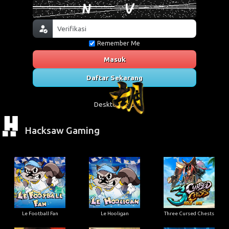
Remember Me
Masuk
Daftar Sekarang
Desktop
Wap
Hacksaw Gaming
Le Football Fan
Le Hooligan
Three Cursed Chests