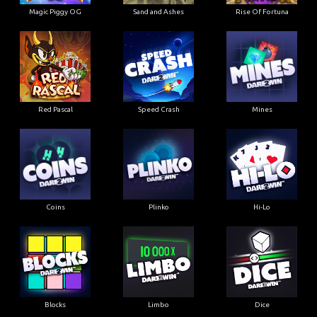
Magic Piggy OG
Sand and Ashes
Rise Of Fortuna
Red Pascal
Speed Crash
Mines
Coins
Plinko
Hi-Lo
Blocks
Limbo
Dice