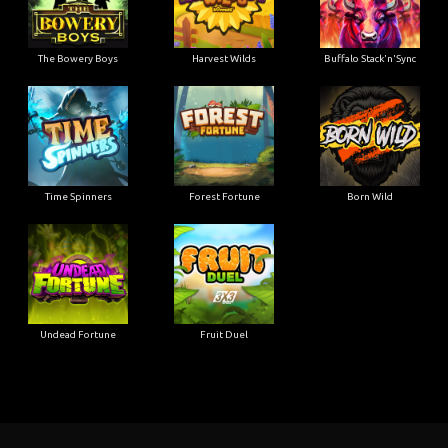
The Bowery Boys
Harvest Wilds
Buffalo Stack'n'Sync
Time Spinners
Forest Fortune
Born Wild
Undead Fortune
Fruit Duel