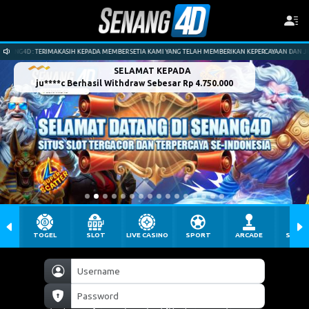
PADA MEMBER SETIA KAMI YANG TELAH MEMBERIKAN KEPERCAYAAN DAN JUGA MENDUKUNG KAMI.
SELAMAT KEPADA
ju****c Berhasil Withdraw Sebesar Rp 4.750.000
TOGEL
SLOT
LIVE CASINO
SPORT
ARCADE
SABU