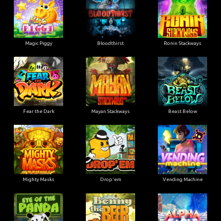
Magic Piggy
Bloodthirst
Ronin Stackways
Fear the Dark
Mayan Stackways
Beast Below
Mighty Masks
Drop'em
Vending Machine