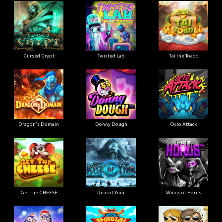
Cursed Crypt
Twisted Lab
Tai the Toadc
Dragon's Domain
Donny Dough
Octo Attack
Get the CHEESE
Rise of Ymir
Wings of Horus