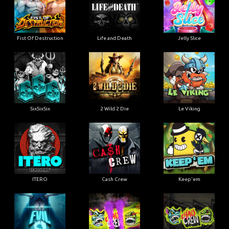
Fist Of Destruction
Life and Death
Jelly Slice
SixSixSix
2 Wild 2 Die
Le Viking
ITERO
Cash Crew
Keep'em