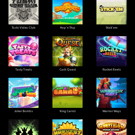
Toshi Video Club
Hop'n'Pop
Stick'em
Tasty Treats
Cash Quest
Rocket Reels
Joker Bombs
King Carrot
Warrior Ways