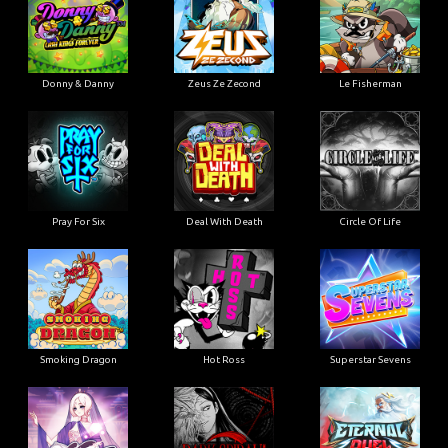
Donny & Danny
Zeus Ze Zecond
Le Fisherman
Pray For Six
Deal With Death
Circle Of Life
Smoking Dragon
Hot Ross
Superstar Sevens