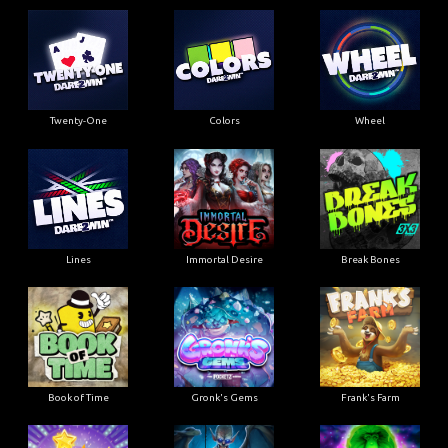
Twenty-One
Colors
Wheel
Lines
Immortal Desire
Break Bones
Book of Time
Gronk's Gems
Frank's Farm