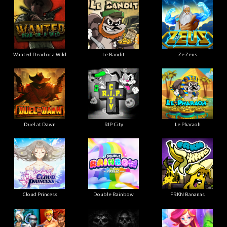
Wanted Dead or a Wild
Le Bandit
Ze Zeus
Duel at Dawn
RIP City
Le Pharaoh
Cloud Princess
Double Rainbow
FRKN Bananas