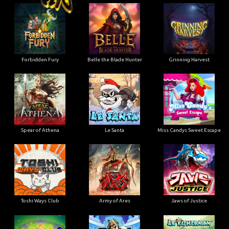
Forbidden Fury
Belle the Blade Hunter
Grinning Harvest
Spear of Athena
Le Santa
Miss Candys Sweet Escape
Toshi Ways Club
Army of Ares
Jaws of Justice