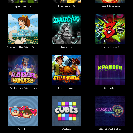
Spinman H.V
The Luxe H.V
Eye of Medusa
Aiko and the Wind Spirit
Invictus
Chaos Crew 3
Alchemist Wonders
Steamrunners
Xpander
OmNom
Cubes
Miami Multiplier