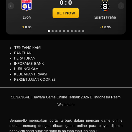
: 0
0 : 0
Previous
Next
 NOW
BET NOW
Sparta Praha
SK Sturm Graz
-1
0.96
-0.5
0.95
TENTANG KAMI
BANTUAN
PERATURAN
INFORMASI BANK
HUBUNGI KAMI
KEBIJAKAN PRIVASI
PERSETUJUAN COOKIES
SENANG4D | Jawara Game Online Terbaik 2026 Di Indonesia Resmi
Whitelable
Senang4D merupakan portal terbaik dalam mencari game online
mudah menang dengan ribuan game online para player dijamin
happy cin song puak cin song ia bo than thau lao pan !!!