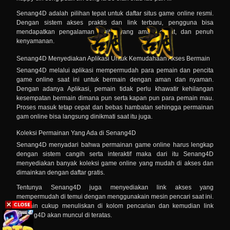
Senang4D
adalah pilihan tepat untuk daftar situs game online resmi.
Dengan sistem akses praktis dan link terbaru, pengguna bisa
mendapatkan pengalaman digital yang aman, cepat, dan penuh
kenyamanan.
Senang4D Menyediakan Aplikasi Untuk Kemudahaan Akses Bermain
Senang4D melalui aplikasi mempermudah para pemain dan pencita
game online saat ini untuk bermain dengan aman dan nyaman.
Dengan adanya Aplikasi, pemain tidak perlu khawatir kehilangan
kesempatan bermain dimana pun serta kapan pun para pemain mau.
Proses masuk tetap cepat dan bebas hambatan sehingga permainan
gam online bisa langsung dinikmati saat itu juga.
Koleksi Permainan Yang Ada di Senang4D
Senang4D menyadari bahwa permainan game online harus lengkap
dengan sistem cangih serta interaktif maka dari itu Senang4D
menyediakan banyak koleksi game online yang mudah di akses dan
dimainkan dengan daftar gratis.
Tentunya Senang4D juga menyediakan link akses yang
mempermudah di temui dengan menggunakain mesin pencari saat ini.
Pemain cukup menuliskan di kolom pencarian dan kemudian link
senang4D akan muncul di teratas.