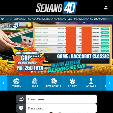
ANG4D : TERIMAKASIH KEPADA MEMBER SETIA KAMI YANG TELAH MEMBERIKAN KEPERCAYAAN DAN JUG
TOGEL
SLOT
LIVE CASINO
SPORT
ARCADE
SABU